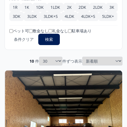
1R
1K
1DK
1LDK
2K
2DK
2LDK
3K
3DK
3LDK
3LDK+S
4LDK
4LDK+S
5LDK+
ペット可
敷金なし
礼金なし
駐車場あり
条件クリア
検索
10
件
件ずつ表示