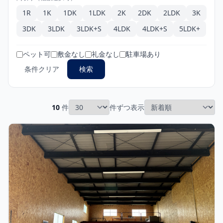
1R
1K
1DK
1LDK
2K
2DK
2LDK
3K
3DK
3LDK
3LDK+S
4LDK
4LDK+S
5LDK+
ペット可
敷金なし
礼金なし
駐車場あり
条件クリア
検索
10
件
件ずつ表示