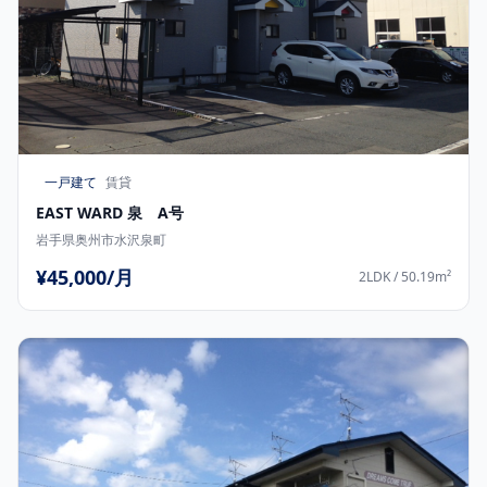
一戸建て
賃貸
EAST WARD 泉 A号
岩手県奥州市水沢泉町
¥45,000/月
2LDK / 50.19m²