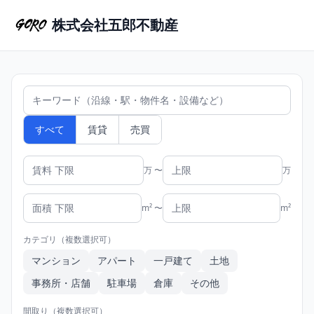
株式会社五郎不動産
すべて
賃貸
売買
万 〜
万
m² 〜
m²
カテゴリ（複数選択可）
マンション
アパート
一戸建て
土地
事務所・店舗
駐車場
倉庫
その他
間取り（複数選択可）