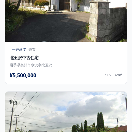
一戸建て
売買
北丑沢中古住宅
岩手県奥州市水沢字北丑沢
¥5,500,000
/ 151.32m²